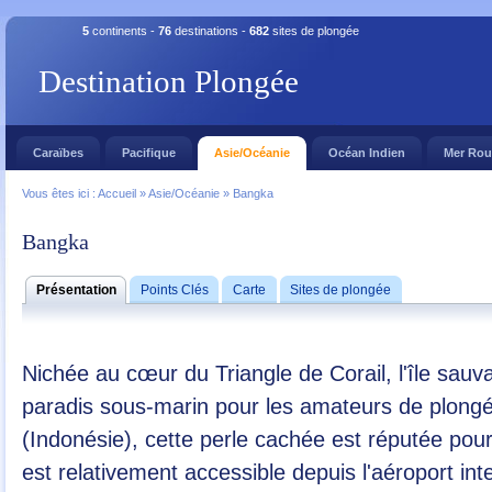
5
continents -
76
destinations -
682
sites de plongée
Destination Plongée
Caraïbes
Pacifique
Asie/Océanie
Océan Indien
Mer Ro
Vous êtes ici :
Accueil
»
Asie/Océanie
»
Bangka
Bangka
Présentation
Points Clés
Carte
Sites de plongée
Nichée au cœur du Triangle de Corail, l'île sa
paradis sous-marin pour les amateurs de plongé
(Indonésie), cette perle cachée est réputée pou
est relativement accessible depuis l'aéroport in