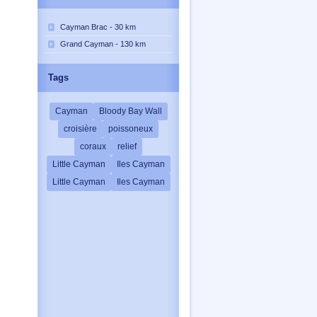
Cayman Brac - 30 km
Grand Cayman - 130 km
Tags
Cayman
Bloody Bay Wall
croisière
poissoneux
coraux
relief
Little Cayman
Iles Cayman
Little Cayman
Iles Cayman