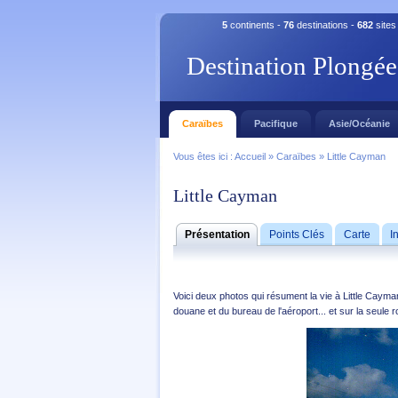
5
continents -
76
destinations -
682
sites
Destination Plongée
Caraïbes
Pacifique
Asie/Océanie
Vous êtes ici :
Accueil
»
Caraïbes
»
Little Cayman
Little Cayman
Présentation
Points Clés
Carte
I
Voici deux photos qui résument la vie à Little Cayman:
douane et du bureau de l'aéroport... et sur la seule r